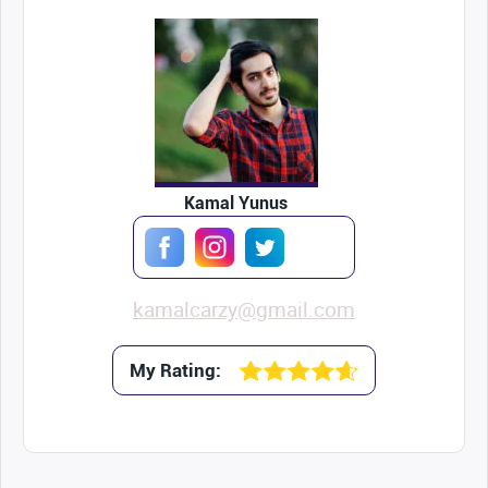
Kamal Yunus
kamalcarzy@gmail.com
My Rating: