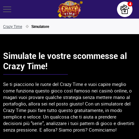
Crazy Time
Simulatore
Simulate le vostre scommesse al
Crazy Time!
Se ti piacciono le ruote del Crazy Time e vuoi capire meglio
come funziona questo gioco così famoso nei casinò online, o
magari vuoi provare qualche strategia senza mettere mano al
portafoglio, allora sei nel posto giusto! Con un simulatore del
Crazy Time puoi fare tutto questo gratuitamente, in modo
semplice e veloce. Un qualcosa che ti aiuta a prendere
decisioni più “serie”, analizzare i tuoi pattern di gioco e divertirti
senza pressione. E allora? Siamo pronti? Cominciamo!