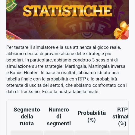
Per testare il simulatore e la sua attinenza al gioco reale,
abbiamo deciso di provare alcune delle strategie più
popolari. In particolare, abbiamo condotto 3 sessioni di
simulazione su tre strategie: Martingala, Martingala inversa
e Bonus Hunter. In base ai risultati, abbiamo stilato una
tabella finale con le probabilità con RTP e le probabilità
ottenute di uscita dei settori, che abbiamo confrontato con i
dati di Tracksino. Ecco la nostra tabella finale:
Segmento
Numero
RTP
Probabilità
della
di
stimato
(%)
ruota
segmenti
(%)