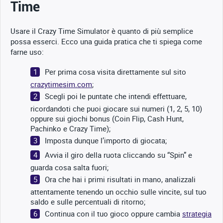
Time
Usare il Crazy Time Simulator è quanto di più semplice
possa esserci. Ecco una guida pratica che ti spiega come
farne uso:
Per prima cosa visita direttamente sul sito
crazytimesim.com
;
Scegli poi le puntate che intendi effettuare,
ricordandoti che puoi giocare sui numeri (1, 2, 5, 10)
oppure sui giochi bonus (Coin Flip, Cash Hunt,
Pachinko e Crazy Time);
Imposta dunque l’importo di giocata;
Avvia il giro della ruota cliccando su “Spin” e
guarda cosa salta fuori;
Ora che hai i primi risultati in mano, analizzali
attentamente tenendo un occhio sulle vincite, sul tuo
saldo e sulle percentuali di ritorno;
Continua con il tuo gioco oppure cambia
strategia