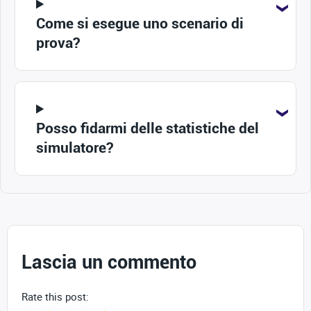
Come si esegue uno scenario di
prova?
Posso fidarmi delle statistiche del
simulatore?
Lascia un commento
Rate this post: