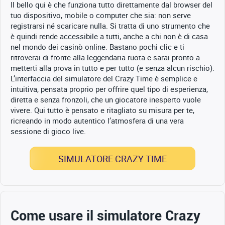
Il bello qui è che funziona tutto direttamente dal browser del
tuo dispositivo, mobile o computer che sia: non serve
registrarsi né scaricare nulla. Si tratta di uno strumento che
è quindi rende accessibile a tutti, anche a chi non è di casa
nel mondo dei casinò online. Bastano pochi clic e ti
ritroverai di fronte alla leggendaria ruota e sarai pronto a
metterti alla prova in tutto e per tutto (e senza alcun rischio).
L’interfaccia del simulatore del Crazy Time è semplice e
intuitiva, pensata proprio per offrire quel tipo di esperienza,
diretta e senza fronzoli, che un giocatore inesperto vuole
vivere. Qui tutto è pensato e ritagliato su misura per te,
ricreando in modo autentico l’atmosfera di una vera
sessione di gioco live.
SIMULATORE CRAZY TIME
Come usare il simulatore Crazy